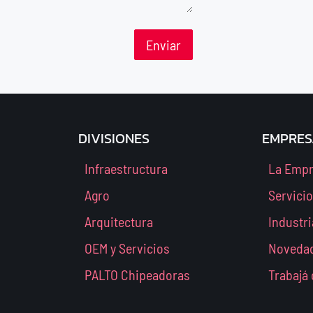
Enviar
DIVISIONES
EMPRES
Infraestructura
La Emp
Agro
Servici
Arquitectura
Industri
OEM y Servicios
Noveda
PALTO Chipeadoras
Trabajá