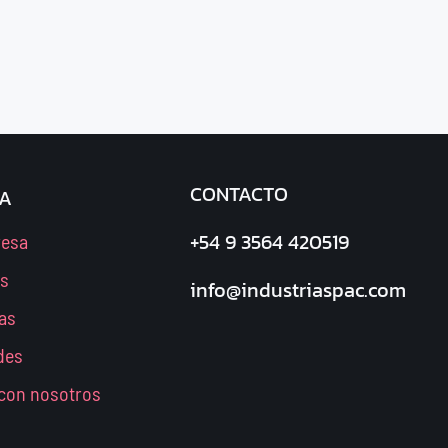
CONTACTO
A
+54 9 3564 420519
resa
os
info@industriaspac.com
as
des
 con nosotros