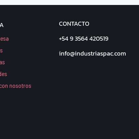
CONTACTO
A
+54 9 3564 420519
resa
os
info@industriaspac.com
as
des
 con nosotros