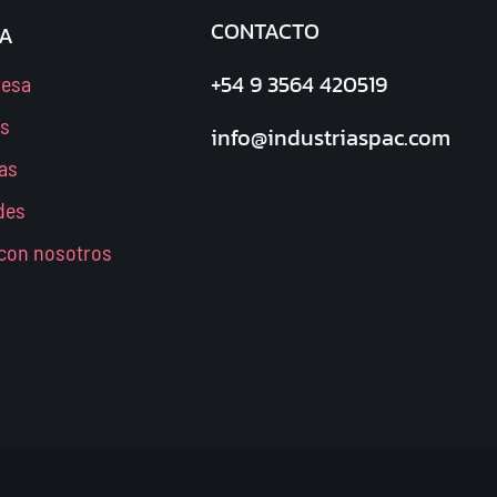
CONTACTO
A
+54 9 3564 420519
resa
os
info@industriaspac.com
as
des
 con nosotros