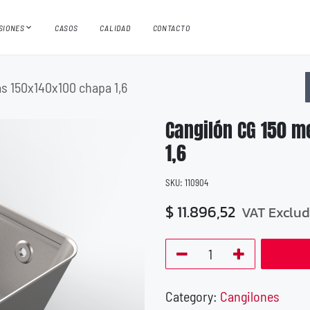
ISIONES
CASOS
CALIDAD
CONTACTO
s 150x140x100 chapa 1,6
Cangilón CG 150 m
1,6
SKU:
110904
$
11.896,52
VAT Exclu
Category:
Cangilones