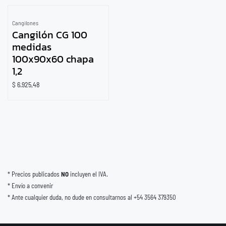
Cangilones
Cangilón CG 100
medidas
100x90x60 chapa
1,2
$
6.925,48
* Precios publicados
NO
incluyen el IVA.
* Envío a convenir
* Ante cualquier duda, no dude en consultarnos al +54 3564 379350