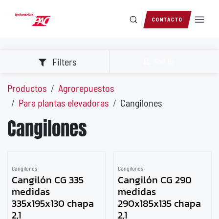
Ir al contenido
CONTACTO
Filters
Sort By
Productos
Agrorepuestos
Para plantas elevadoras
Cangilones
Cangilones
Cangilones
Cangilones
Cangilón CG 335
Cangilón CG 290
medidas
medidas
335x195x130 chapa
290x185x135 chapa
2,1
2,1