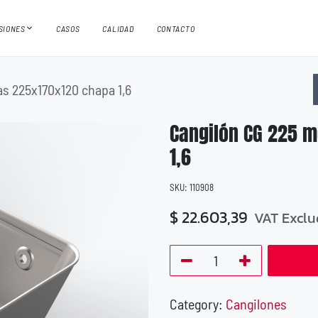
ISIONES
CASOS
CALIDAD
CONTACTO
s 225x170x120 chapa 1,6
Cangilón CG 225 
1,6
SKU:
110908
$
22.603,39
VAT Excl
Category:
Cangilones