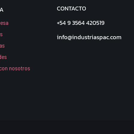
CONTACTO
A
+54 9 3564 420519
resa
os
info@industriaspac.com
as
des
 con nosotros