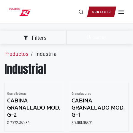
Ir al contenido
CONTACTO
Filters
Sort By
Productos
Industrial
Industrial
Granalladoras
Granalladoras
CABINA
CABINA
GRANALLADO MOD.
GRANALLADO MOD.
G-2
G-1
$
7.772.350,84
$
7.061.055,71