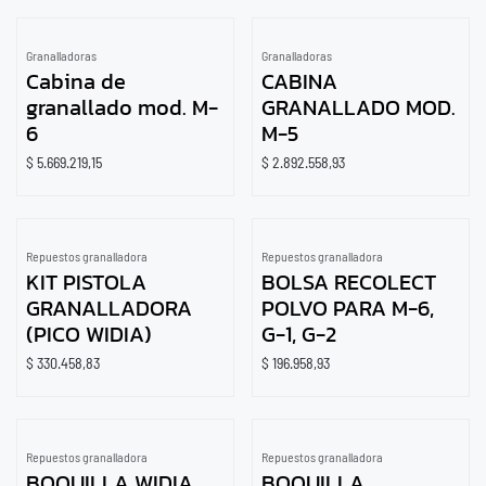
Granalladoras
Granalladoras
Cabina de
CABINA
granallado mod. M-
GRANALLADO MOD.
6
M-5
$
5.669.219,15
$
2.892.558,93
Only
-17
Units left in stock.
Repuestos granalladora
Repuestos granalladora
KIT PISTOLA
BOLSA RECOLECT
GRANALLADORA
POLVO PARA M-6,
(PICO WIDIA)
G-1, G-2
$
330.458,83
$
196.958,93
Repuestos granalladora
Repuestos granalladora
BOQUILLA WIDIA
BOQUILLA