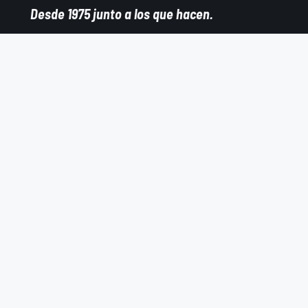
Desde 1975 junto a los que hacen.
Prestadora de servicios metalúrgicos especializada
en corte láser, plegado CNC, estampado, rolado,
curvado de perfiles y construcciones soldadas.
San Francisco
Cordoba
Argentina
DIVISIONES
Infraestructura
Agro
Arquitectura